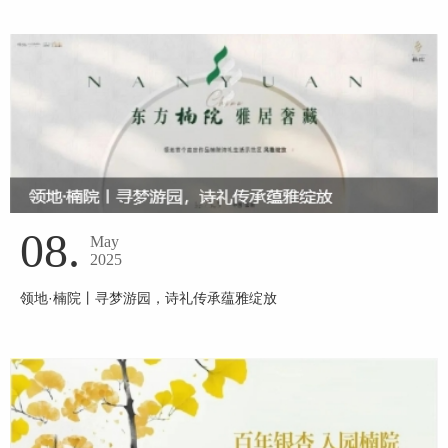
08.
May
2025
领地·楠院丨寻梦游园，诗礼传承蕴雅绽放